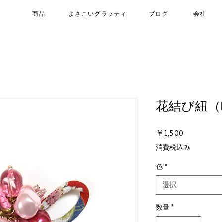
商品
よさこいグラフティ
ブログ
会社
花結び紐（
価
￥1,500
格
消費税込み
色
*
選択
数量
*