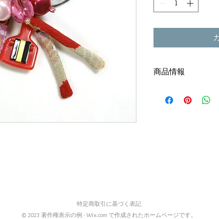
商品情報
色 紫
※オレンジ/ピンク完
サイズ 約11cm
結わずにゴムでくく
ゃいますよ♪ お着物
もＯＫ！ ※ゴムは
す。和柄の紐はしっ
心配はありません。
特定商取引に基づく表記
© 2023 著作権表示の例 -
Wix.com
で作成されたホームページです。