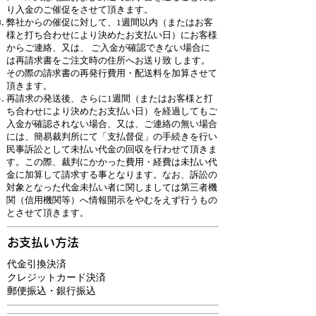
り入金のご催促をさせて頂きます。
弊社からの催促に対して、1週間以内（またはお客
様と打ち合わせにより決めたお支払い日）にお客様
からご連絡、又は、 ご入金が確認できない場合に
は再請求書をご注文時の住所へお送り致 します。
その際の請求書の再発行費用・配送料を加算させて
頂きます。
再請求の発送後、さらに1週間（またはお客様と打
ち合わせにより決めたお支払い日）を経過してもご
入金が確認されない場合、又は、ご連絡の無い場合
には、簡易裁判所にて「支払督促」の手続きを行い
民事訴訟として未払い代金の回収を行わせて頂きま
す。この際、裁判にかかった費用・経費は未払い代
金に加算して請求する事となります。なお、訴訟の
対象となった代金未払い者に関しましては第三者機
関（信用機関等）へ情報開示をやむをえず行うもの
とさせて頂きます。
​お支払い方法
代金引換決済
クレジットカード決済
​郵便振込・銀行振込