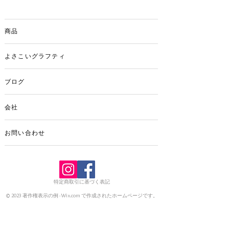
イニシャル E・N・T 3種類となりま
す。
商品
光にあたるとキラキラ輝きます☆
※A・S・Y・K・H・K・M・Rは完売しま
よさこいグラフティ
した。
ブログ
会社
お問い合わせ
特定商取引に基づく表記
© 2023 著作権表示の例 -
Wix.com
で作成されたホームページです。