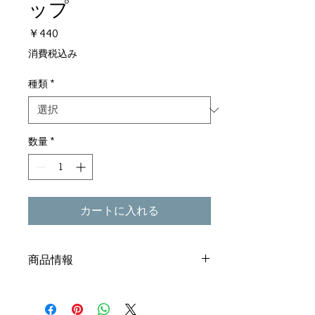
ップ
価
￥440
格
消費税込み
種類
*
数量
*
カートに入れる
商品情報
鳴子サイズ 2.4cmｘ2.4cm ストラップ
とイニシャル除く