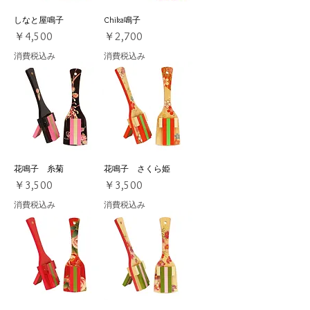
しなと屋鳴子
Chika鳴子
価格
価格
￥4,500
￥2,700
消費税込み
消費税込み
花鳴子 糸菊
花鳴子 さくら姫
価格
価格
￥3,500
￥3,500
消費税込み
消費税込み