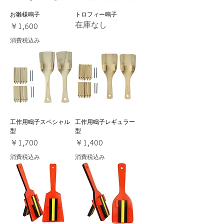
お雛様鳴子
トロフィー鳴子
在庫なし
価格
￥1,600
消費税込み
工作用鳴子スペシャル
工作用鳴子レギュラー
型
型
価格
価格
￥1,700
￥1,400
消費税込み
消費税込み