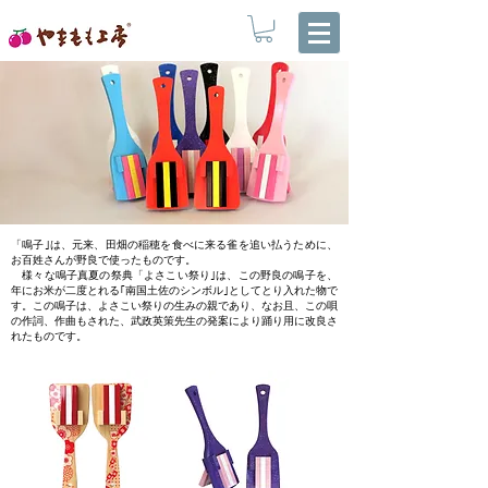
「鳴子｣は、元来、田畑の稲穂を食べに来る雀を追い払うために、
お百姓さんが野良で使ったものです。
様々な鳴子真夏の祭典「よさこい祭り｣は、この野良の鳴子を、
年にお米が二度とれる｢南国土佐のシンボル｣としてとり入れた物で
す。この鳴子は、よさこい祭りの生みの親であり、なお且、この唄
の作詞、作曲もされた、武政英策先生の発案により踊り用に改良さ
れたものです。