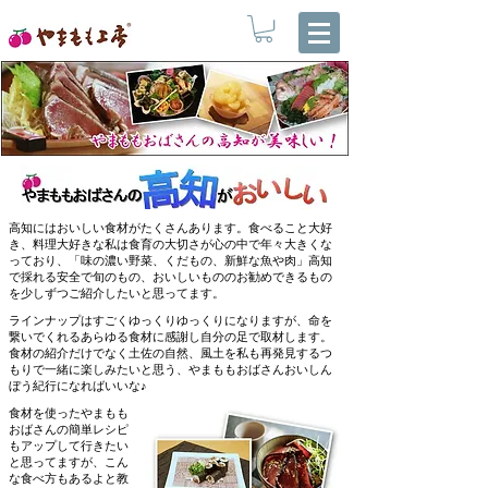
高知にはおいしい食材がたくさんあります。食べること大好
き、料理大好きな私は食育の大切さが心の中で年々大きくな
っており、「味の濃い野菜、くだもの、新鮮な魚や肉」高知
で採れる安全で旬のもの、おいしいもののお勧めできるもの
を少しずつご紹介したいと思ってます。
ラインナップはすごくゆっくりゆっくりになりますが、命を
繋いでくれるあらゆる食材に感謝し自分の足で取材します。
食材の紹介だけでなく土佐の自然、風土を私も再発見するつ
もりで一緒に楽しみたいと思う、やまももおばさんおいしん
ぼう紀行になればいいな♪
食材を使ったやまもも
おばさんの簡単レシピ
もアップして行きたい
と思ってますが、こん
な食べ方もあるよと教