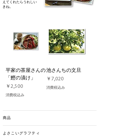
えてくれたらうれしい
きね。
平家の茶屋さんの
池さんちの文旦
「鰹の漬け」
価格
￥7,020
価格
￥2,500
消費税込み
消費税込み
商品
よさこいグラフティ