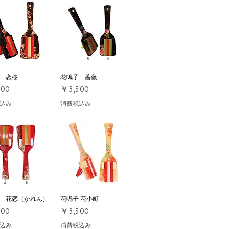
 恋桜
イックビュー
花鳴子 薔薇
クイックビュー
価格
500
￥3,500
込み
消費税込み
 花恋（かれん）
イックビュー
花鳴子 花小町
クイックビュー
価格
500
￥3,500
込み
消費税込み