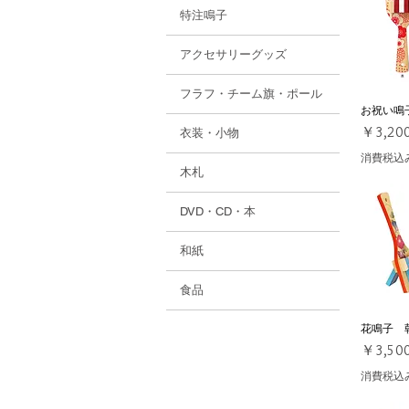
特注鳴子
アクセサリーグッズ
フラフ・チーム旗・ポール
お祝い鳴
クイ
価格
￥3,20
衣装・小物
消費税込
木札
DVD・CD・本
和紙
食品
花鳴子 
クイ
価格
￥3,50
消費税込