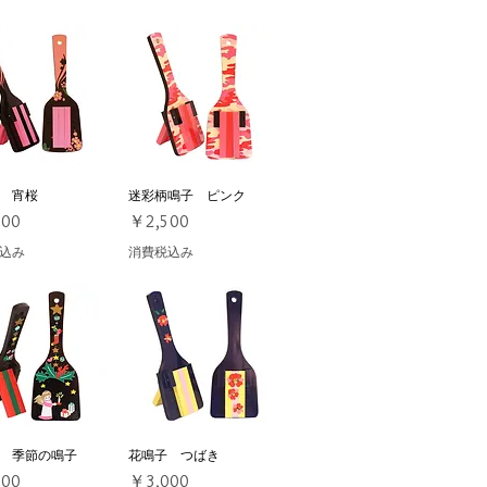
 宵桜
イックビュー
迷彩柄鳴子 ピンク
クイックビュー
価格
500
￥2,500
込み
消費税込み
 季節の鳴子
イックビュー
花鳴子 つばき
クイックビュー
価格
500
￥3,000