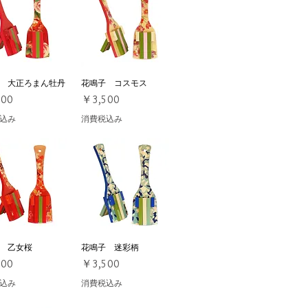
 大正ろまん牡丹
イックビュー
花鳴子 コスモス
クイックビュー
価格
500
￥3,500
込み
消費税込み
 乙女桜
イックビュー
花鳴子 迷彩柄
クイックビュー
価格
500
￥3,500
込み
消費税込み