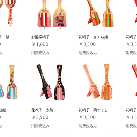
子 祭
ックビュー
お雛様鳴子
クイックビュー
花鳴子 さくら姫
クイックビュー
花鳴子
ク
価格
価格
価格
0
￥1,600
￥3,500
￥3,
み
消費税込み
消費税込み
消費税
朝顔
ックビュー
花鳴子 糸菊
クイックビュー
花鳴子 菊づくし
クイックビュー
花鳴子
ク
価格
価格
価格
0
￥3,500
￥3,500
￥3,
み
消費税込み
消費税込み
消費税