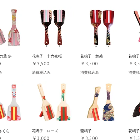
の葉 夢
ックビュー
花鳴子 十六夜桜
クイックビュー
花鳴子 舞菊
クイックビュー
花鳴子
ク
価格
価格
価格
0
￥3,500
￥3,500
￥3,
み
消費税込み
消費税込み
消費税
さくら
ックビュー
花鳴子 ローズ
クイックビュー
龍鳴子
クイックビュー
花鳴子
ク
価格
価格
価格
0
￥3,000
￥3,500
￥1,