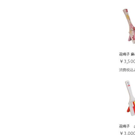
花鳴子 麻
クイ
価格
￥3,50
消費税込
花鳴子 
クイ
価格
￥3,00