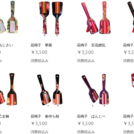
あじさい
ックビュー
花鳴子 華菊
クイックビュー
花鳴子 百花繚乱
クイックビュー
花鳴子
ク
価格
価格
価格
0
￥3,500
￥3,500
￥3,
み
消費税込み
消費税込み
消費税
乙女椿
ックビュー
花鳴子 春待ち桜
クイックビュー
花鳴子 ぱんじー
クイックビュー
花鳴子
ク
価格
価格
価格
0
￥3,500
￥3,500
￥3,
み
消費税込み
消費税込み
消費税