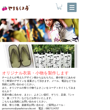
オリジナル衣装・小物を製作します
チームさんが考えたデザイン画からはもちろん、曲や振りにあわせ
てご希望のデザインを 提案さして頂きます。メール、電話などでお
気軽にお問い合わせください。
また、オリジナルの祭り小物でよさこいをコーディネイトしてみま
せんか？
衣裳や曲に合わせ、まとい、よさこい提灯、ぞうり、足袋、Tシャ
ツ、旗（フラフ）などなどお作りいたします。
こちらもお気軽にお問い合わせください。
衣装、祭り小物、楽曲等お問い合わせ、ご質問はメール：
yamamomo@yosakoinaruko.net 電話：0887-52-4707