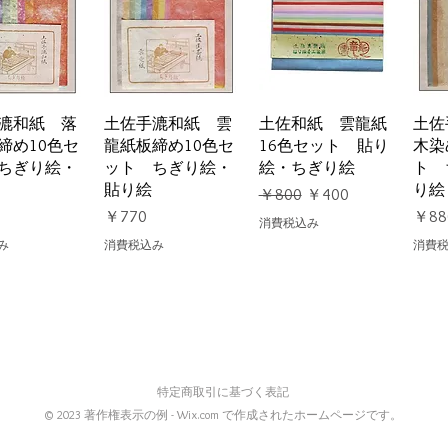
ックビュー
クイックビュー
クイックビュー
ク
漉和紙 落
土佐手漉和紙 雲
土佐和紙 雲龍紙
土佐
締め10色セ
龍紙板締め10色セ
16色セット 貼り
木染
ちぎり絵・
ット ちぎり絵・
絵・ちぎり絵
ト 
貼り絵
り絵
通常価格
セール価格
￥800
￥400
価格
価格
￥770
￥88
消費税込み
み
消費税込み
消費
特定商取引に基づく表記
© 2023 著作権表示の例 -
Wix.com
で作成されたホームページです。