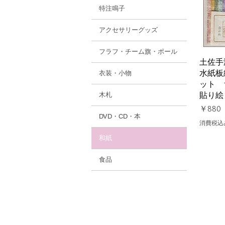
特注鳴子
アクセサリーグッズ
フラフ・チーム旗・ポール
クイ
土佐手
水紙板
衣装・小物
ット 
貼り絵
木札
価格
￥880
DVD・CD・本
消費税込
和紙
食品