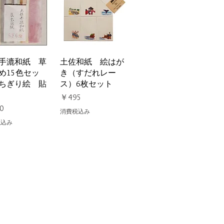
イックビュー
クイックビュー
手漉和紙 草
土佐和紙 絵はが
め15色セッ
き（すだれレー
ちぎり絵 貼
ス）6枚セット
価格
￥495
0
消費税込み
税込み