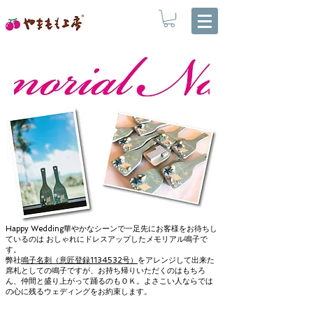
Happy Wedding華やかなシーンで一足先にお客様をお待ちし
ているのは おしゃれにドレスアップしたメモリアル鳴子で
す。
弊社
鳴子名刺（意匠登録1134532号）
をアレンジして出来た
席札としての鳴子ですが、お持ち帰りいただくのはもちろ
ん、仲間と盛り上がって踊るのもＯＫ。よさこい人ならでは
の心に残るウェディングをお約束します。