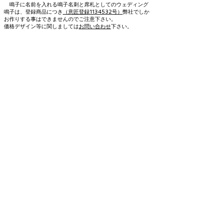
鳴子に名前を入れる鳴子名刺と席札としてのウェディング
鳴子は、登録商品につき
（意匠登録1134532号）
弊社でしか
お作りする事はできませんのでご注意下さい。
価格デザイン等に関しましては
お問い合わせ
下さい。