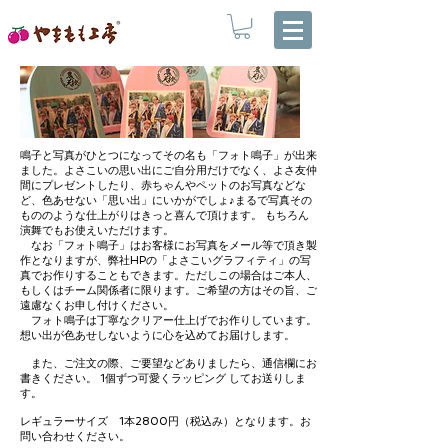
鳴子と写真がひとつになってその名も「フォト鳴子」が出来
ました。よさこいの思い出にご自分用だけでなく、よさ友仲
間にプレゼントしたり、赤ちゃんやペットのお写真などな
ど、色あせない「思い出」にいかがでしょ♪まるで写真その
もののような仕上がりはきっと喜んで頂けます。 もちろん
演舞でもお使えいただけます。
なお「フォト鳴子」はお客様にお写真をメール等で頂き製
作となりますが、弊社HPの「よさこいグラフィティ」の写
真でお作りすることもできます。ただしこの場合はご本人、
もしくはチーム関係者に限ります。ご希望の方はその旨、ご
遠慮なくお申し付けください。
フォト鳴子は丁寧なクリアー仕上げでお作りしています。
想い出が色あせしないように心を込めてお届けします。
また、ご注文の際、ご要望などありましたら、通信欄にお
書きください。 1個ずつ可愛くラッピング してお送りしま
す。
​レギュラーサイズ 1本2800円（税込み）となります。お
問い合わせください。