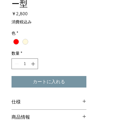
ー型
価
￥2,800
格
消費税込み
色
*
数量
*
カートに入れる
仕様
素材 土佐ひのき
商品情報
サイズ 20.2(h)×8.3(w)×0.9(d)cm
※バチ・台ともに通常の鳴子より1mm厚
持ちやすさにもこだわり、何度も何度も