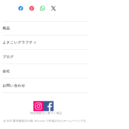
く、バチの幅が通常より1mm広がってい
試作を重ね完成しました。 ぜひお手にと
ます。
ってプレミアムな鳴子を体感くださいま
タイプ 定番色 / 木地クリア
せ。もちろん今までの鳴子と同じように
価格 定番色2800円 / 木地クリア2500円
色を変えたり焼き版、チームロゴのプリ
2本1組
商品
ント等も自由にカスタマイズして頂けま
す。
よさこいグラフティ
お問い合わせフォームより
ブログ
会社
お問い合わせ
特定商取引に基づく表記
© 2023 著作権表示の例 -
Wix.com
で作成されたホームページです。