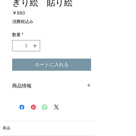
ぎり絵 貼り絵
価
￥880
格
消費税込み
数量
*
カートに入れる
商品情報
規格 中厚16cm×25cm
素材 楮80％、パルプ20％
土佐和紙草木染めの15柄セットです。柄
は手染めのため若干異なります。取り合
わせに関してはお任せください。
商品