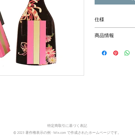
仕様
素材 土佐ひのき
商品情報
黒台-ピンク・金メ
サイズ 21.2(h)×6.5
花が大好き、いつも
2本1組
ぜひ持っていただき
き匂う水仙、野に咲
春が来たような艶や
力のスイートピー、
か？
チーム様や大量にご
ご指定やチーム名等
特定商取引に基づく表記
© 2023 著作権表示の例 -
Wix.com
で作成されたホームページです。