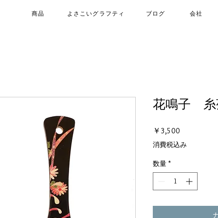
商品
よさこいグラフティ
ブログ
会社
花鳴子 糸
価
￥3,500
格
消費税込み
数量
*