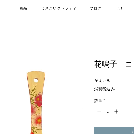
商品
よさこいグラフティ
ブログ
会社
花鳴子 コ
価
￥3,500
格
消費税込み
数量
*