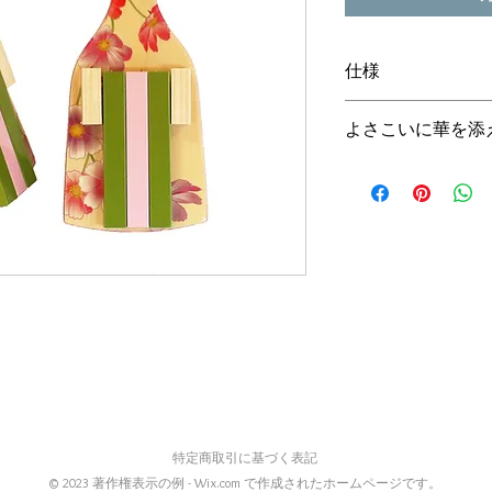
仕様
素材 土佐ひのき
よさこいに華を添
木地台-うぐいす・
サイズ 21.2(h)×6.5
花が大好き、いつも
2本1組
ぜひ持っていただき
き匂う水仙、野に咲
春が来たような艶や
力のスイートピー、
か？
チーム様や大量にご
ご指定やチーム名等
特定商取引に基づく表記
© 2023 著作権表示の例 -
Wix.com
で作成されたホームページです。