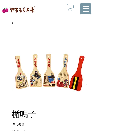
楯鳴子
価
￥880
格