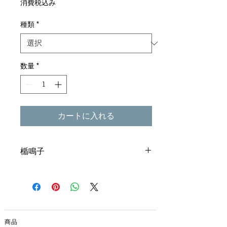
消費税込み
種類
*
数量
*
カートに入れる
楯鳴子
長尾鶏/よさこい踊り/坂本龍馬/はりまや
橋
19.5(h) x 7.2(w)cm
表面が名所名物の絵（左から長尾鳥、よ
さこい踊り、坂本龍馬、はりまや橋)、裏
商品
はレギュラー鳴子と同じです。