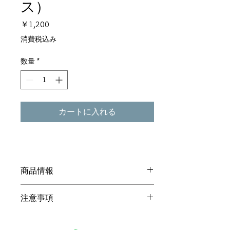
ス）
価
￥1,200
格
消費税込み
数量
*
カートに入れる
商品情報
サイズ 35cmｘ90cm
注意事項
素材 綿100％
仕様 手捺染
商品の色は、出来る限り実物に近づけて
レース柄の手ぬぐい出来ました。鳴子や
掲載してありますが、モニター等の違い