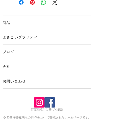
手ぬぐいで応援しよう♬
で多少の差異が生ずる事もありますの
で、ご了承下さい。
商品
※店舗でも同時に販売しているため、
「在庫有り」と表示されていても、在庫
が無い場合が有りますので、予めご了承
よさこいグラフティ
下さい。
ブログ
会社
お問い合わせ
特定商取引に基づく表記
© 2023 著作権表示の例 -
Wix.com
で作成されたホームページです。