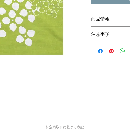
商品情報
サイズ 35cmｘ90cm
注意事項
素材 綿100％
仕様 手捺染
商品の色は、出来る
あじさい柄の手ぬぐ
すが、モニター等の
応援しよう♬
ますので、ご了承下
※店舗でも同時に販
示されていても、在
ご了承下さい。
特定商取引に基づく表記