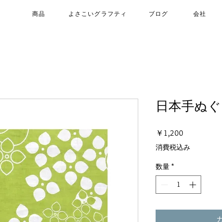
商品
よさこいグラフティ
ブログ
会社
日本手ぬぐ
価
￥1,200
格
消費税込み
数量
*