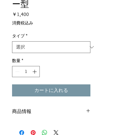
ー型
価
￥1,400
格
消費税込み
タイプ
*
数量
*
カートに入れる
商品情報
サイズ 19.5(h) × 7.2(w) cm
素材 土佐ひのき