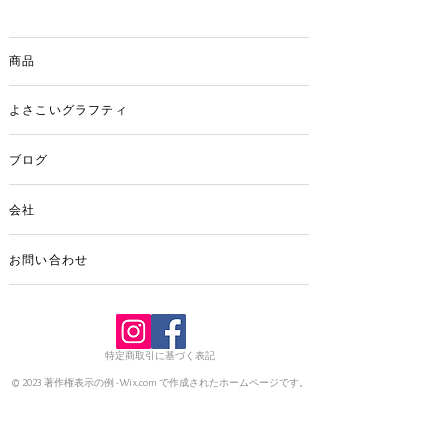
片面バチ/両面バチ
あなただけの鳴子はいかがですか、ま
た、工作の時間に作って、運動会でよさ
商品
こいを踊っている学校もあります。
※ご注文をいただてからの制作となりま
すので、発送の準備には4日ほどお時間を
よさこいグラフティ
いただくようになります。
ブログ
会社
お問い合わせ
特定商取引に基づく表記
© 2023 著作権表示の例 -
Wix.com
で作成されたホームページです。