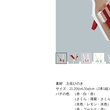
素材 土佐ひのき
サイズ 21.2(h)×6.5(w)cm（2本1組
バチの色 （赤・白・赤）
（さくら・薄紫・さくら
（水色・レモン・水色
（赤・ゴールド・赤）