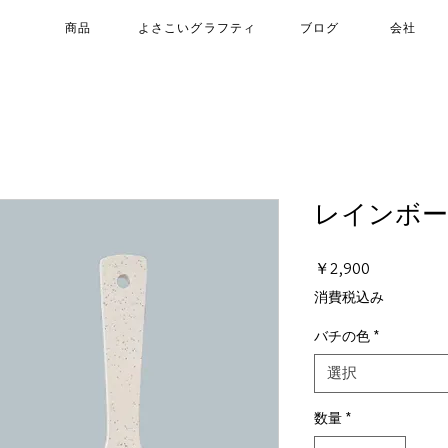
商品
よさこいグラフティ
ブログ
会社
レインボー
価
￥2,900
格
消費税込み
バチの色
*
選択
数量
*