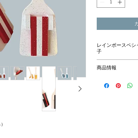
レインボースペシ
子
よさこいの夜を艶や
商品情報
ペシャル鳴子」です
たの鳴子が輝きます
持ち易くするため柄
なたにぴったりのア
ラメ仕上げとなって
大量注文の場合、価
ーメイドも承ってお
お問い合わせフォー
）
）
）