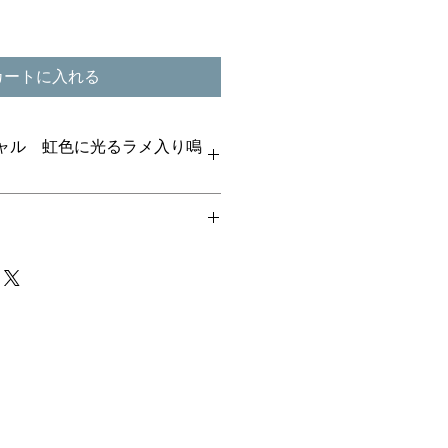
カートに入れる
ャル 虹色に光るラメ入り鳴
かに演出する「レインボーラメのス
。『銀河』のように夜の舞台であな
。カラフルなバリエーションからあ
を長くしております。商品は全て虹
イテムをお選び下さい。
います。
格はお問い合わせください。オーダ
ります。
ムより