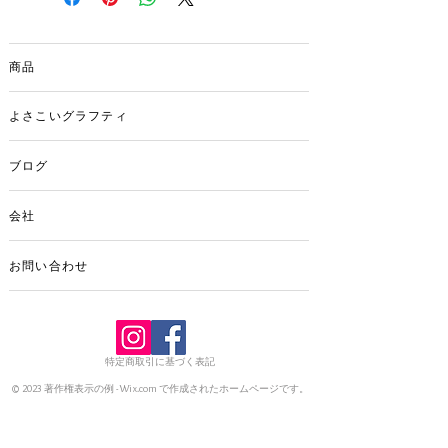
弊社の鳴子は土佐ひのきで作っていま
す。桧には、リラクゼーション効果や抗
菌作用があります。
商品
制作には1週間ほどお時間をいただくよう
になります。
大量注文の場合、価格はお問い合わせく
よさこいグラフティ
ださい。
お問い合わせフォームより
ブログ
会社
お問い合わせ
特定商取引に基づく表記
© 2023 著作権表示の例 -
Wix.com
で作成されたホームページです。