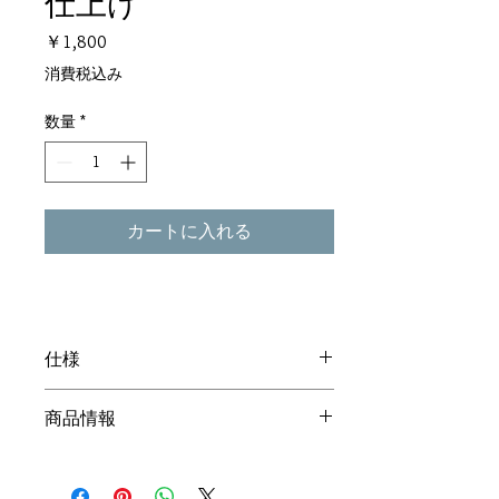
仕上げ
価
￥1,800
格
消費税込み
数量
*
カートに入れる
仕様
素材 土佐ひのき
商品情報
21.2(h)×6.5(w)cm 2本1組
持ち易くするため、柄を長くしておりま
す。