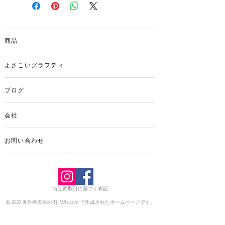
（赤・黄・赤）
ションからあなたにぴったりのアイテム
赤台（黒・赤・黒）（黄緑・黄・黄緑）
をお選びください。商品は全て虹ラメ仕
黄台（黄緑・赤・黄緑）（赤・黒・赤）
上げとなっています。
紫台（青・ピンク・青）（ピンク・紫・
商品
大量注文の場合、価格はお問い合わせく
ピンク）
ださい。オーダーメイドも承っておりま
ピンク台（赤・黄緑・赤）（黄・赤・
す。お問い合わせフォームより
よさこいグラフティ
黄）（黄緑・赤・黄緑）
ブログ
会社
お問い合わせ
特定商取引に基づく表記
© 2023 著作権表示の例 -
Wix.com
で作成されたホームページです。