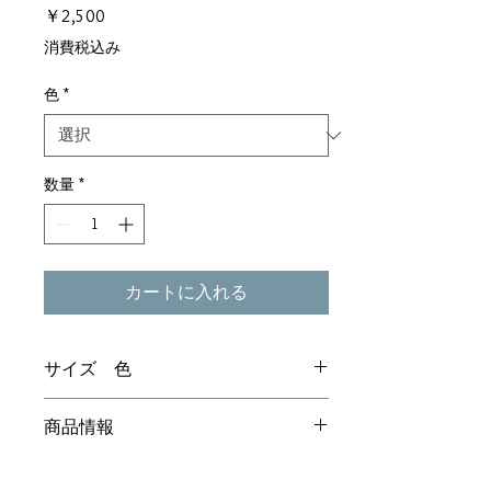
価
￥2,500
格
消費税込み
色
*
数量
*
カートに入れる
サイズ 色
素材 ひのき
商品情報
サイズ 21(h)x7(w)cm
台の色には赤、黒、ピンク、青、紫、黄
黒台（赤・黒・赤）（黄緑・赤・黄緑）
の６色があります。カラフルなバリエー