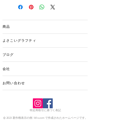
カラー：ホワイト
素 材：綿100％
NO YOSAKOI , NO LIFEシリーズでやまも
も工房オリジナルTシャツができました。
商品
よさこいの時だけでなく、普段使いにも
活躍しそう！
よさこいグラフティ
ブログ
会社
お問い合わせ
特定商取引に基づく表記
© 2023 著作権表示の例 -
Wix.com
で作成されたホームページです。