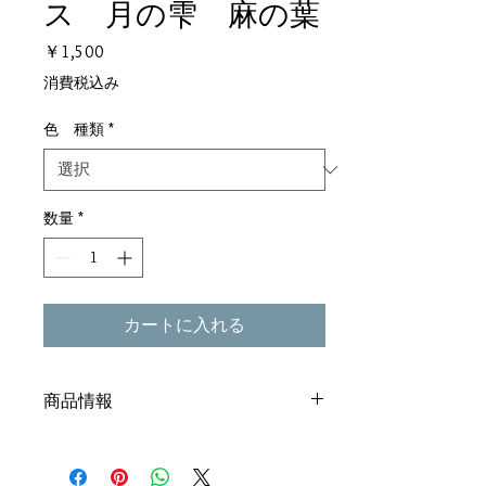
ス 月の雫 麻の葉
価
￥1,500
格
消費税込み
色 種類
*
数量
*
カートに入れる
商品情報
色 麻の葉ピンク/麻の葉ブルー/青海波ブ
ルー