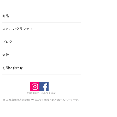
サイズ (クリアパーツ)2cm (長さ)3.7cm
金具部分を除ける。
写真は左から麻の葉ピンク・麻の葉ブル
商品
ー青海波ブルー・麻の葉ピンク・麻の葉
ブルー青海波ブルーとなります。
よさこいグラフティ
​​​​​​​2個で1セットとなります。
ブログ
会社
お問い合わせ
特定商取引に基づく表記
© 2023 著作権表示の例 -
Wix.com
で作成されたホームページです。