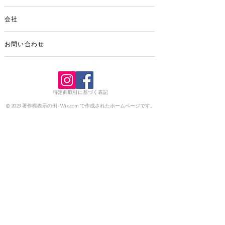
よさこいに欠かせない「木札」です。 チ
ームさんのロゴ入りやご自分用など焼印
会社
とは違い、ひとつから製作いたします。
プレゼント用やストラップなど普段使い
お問い合わせ
にもご利用ください。 なお、ロゴを入れ
たりオリジナルをご希望のお客様はメー
ルにてお問い合わせください。
特定商取引に基づく表記
© 2023 著作権表示の例 -
Wix.com
で作成されたホームページです。