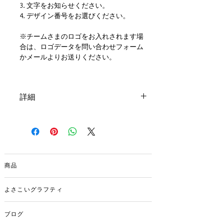
3. 文字をお知らせください。
4. デザイン番号をお選びください。
※チームさまのロゴをお入れされます場
合は、ロゴデータを問い合わせフォーム
かメールよりお送りください。
詳細
サイズ
大：幅3.4x長さ6.4x厚さ0.5(cm)
中：幅2.0x長さ6.4x厚さ0.5(cm)
小：幅1.5x長さ4.5x厚さ0.4(cm)
商品
価格
大：1300円
中：1100円
よさこいグラフティ
小：770円
ブログ
素材：アクリル