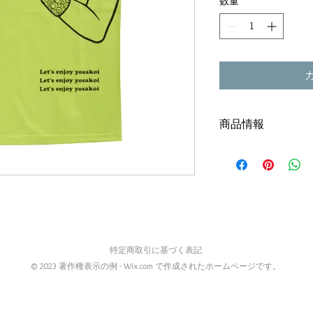
数量
*
商品情報
サイズ：SS
カラー：ライム
素 材：綿100％
お袖から身頃にプリ
ントはありません。
特定商取引に基づく表記
© 2023 著作権表示の例 -
Wix.com
で作成されたホームページです。