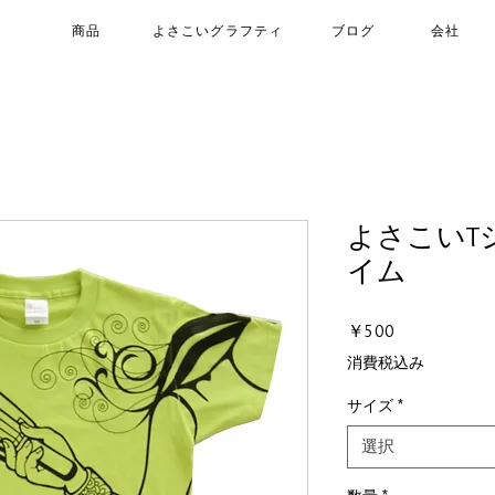
商品
よさこいグラフティ
ブログ
会社
よさこいT
イム
価
￥500
格
消費税込み
サイズ
*
選択