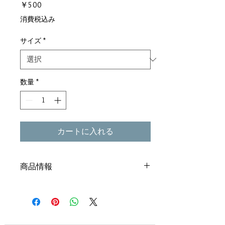
価
￥500
格
消費税込み
サイズ
*
数量
*
カートに入れる
商品情報
サイズ：SS / S
カラー：ピンク
素 材：綿100％
お袖から身頃にプリントがオシャレでし